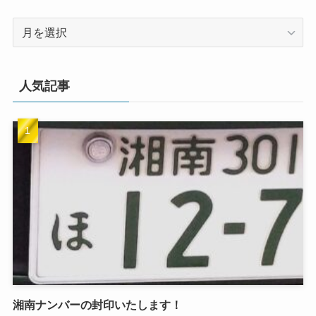
ア
ー
カ
イ
人気記事
ブ
湘南ナンバーの封印いたします！